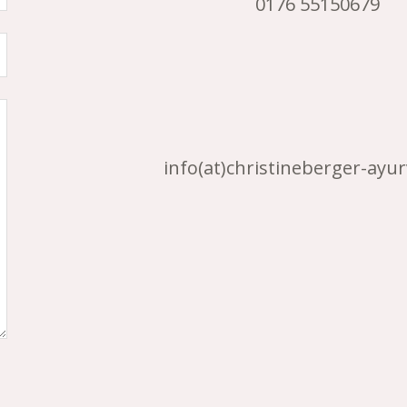
0176 55150679
info(at)christineberger-ayu