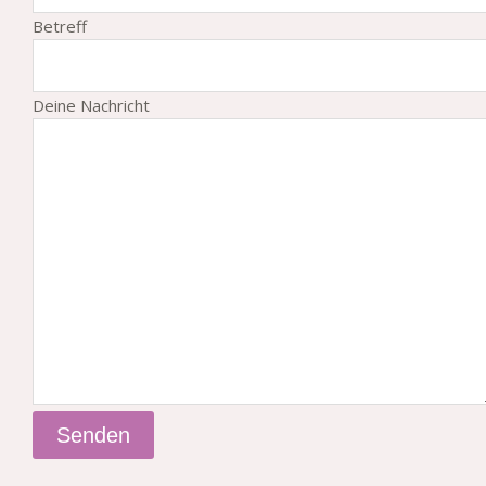
Betreff
Bitte lasse dieses Feld leer.
Deine Nachricht