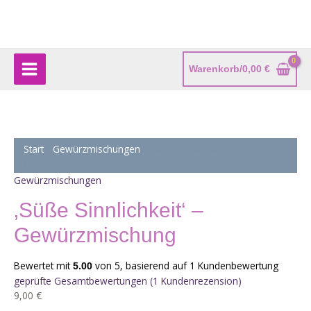
Zum
'Süße
Main
Inhalt
Sinnlichkeit'
springen
-
Menu
Gewürzmischung
Menge
Warenkorb/
0,00
€
Start
/
Gewürzmischungen
/ ‚Süße Sinnlichkeit‘ –
Gewürzmischung
Gewürzmischungen
‚Süße Sinnlichkeit‘ –
Gewürzmischung
Bewertet mit
von 5, basierend auf
1
Kundenbewertung
5.00
geprüfte Gesamtbewertungen
(
1
Kundenrezension)
9,00
€