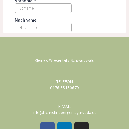
Kleines Wiesental / Schwarzwald
TELEFON
0176 55150679
E-MAIL
info(at)christineberger-ayurveda.de
F
L
I