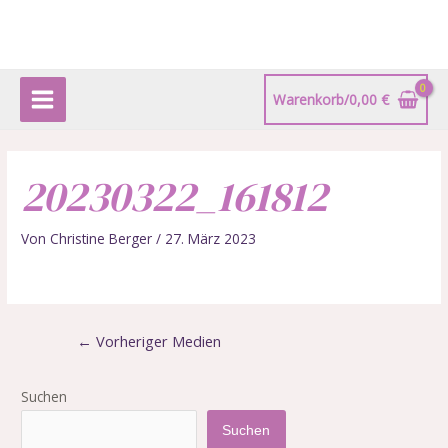
Zum
Beitragsnavigation
Main
Inhalt
springen
Menu
Warenkorb/
0,00
€
20230322_161812
Von
Christine Berger
/
27. März 2023
←
Vorheriger Medien
Suchen
Suchen