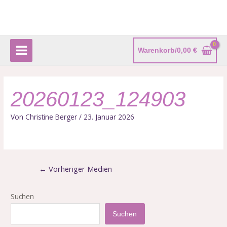
Zum
Beitragsnavigation
Main
Inhalt
Menu
springen
Warenkorb/
0,00
€
20260123_124903
Von
Christine Berger
/
23. Januar 2026
←
Vorheriger Medien
Suchen
Suchen