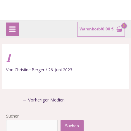
Zum
Beitragsnavigation
Main
Inhalt
springen
Menu
Warenkorb/
0,00
€
1
Von
Christine Berger
/
26. Juni 2023
←
Vorheriger Medien
Suchen
Suchen