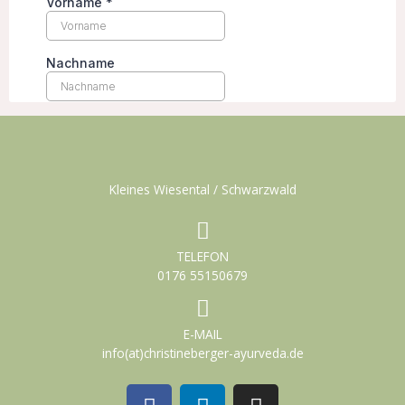
Kleines Wiesental / Schwarzwald
TELEFON
0176 55150679
E-MAIL
info(at)christineberger-ayurveda.de
F
L
I