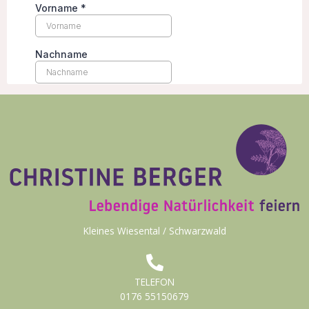
Kleines Wiesental / Schwarzwald
TELEFON
0176 55150679