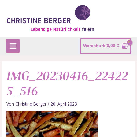
Zum
Main
Inhalt
Menu
springen
Warenkorb/
0,00
€
IMG_20230416_22422
5_516
Von
Christine Berger
/
20. April 2023