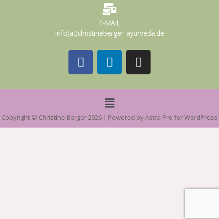
E-MAIL
info(at)christineberger-ayurveda.de
F
L
I
a
i
n
c
n
s
e
k
t
Menü
b
e
a
o
d
g
Copyright © Christine Berger 2026 | Powered by Astra Pro for WordPress
o
i
r
k
n
a
m