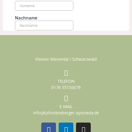
Kleines Wiesental / Schwarzwald
TELEFON
0176 55150679
E-MAIL
info(at)christineberger-ayurveda.de
F
L
I