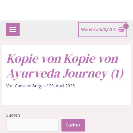
Zum
Main
Inhalt
springen
Menu
Warenkorb/
0,00
€
Kopie von Kopie von
Ayurveda Journey (1)
Von
Christine Berger
/
20. April 2023
Suchen
Suchen