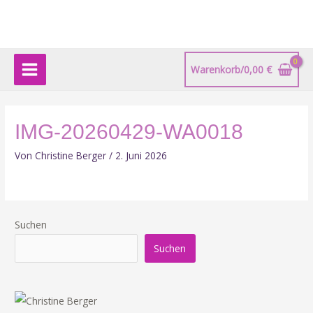
Zum
Main
Inhalt
springen
Menu
Warenkorb/
0,00
€
IMG-20260429-WA0018
Von
Christine Berger
/
2. Juni 2026
Suchen
Suchen