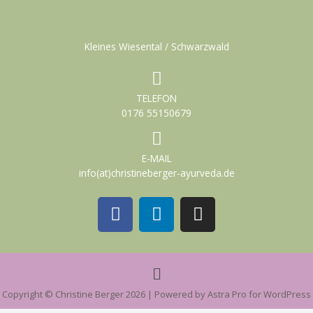
Kleines Wiesental / Schwarzwald
TELEFON
0176 55150679
E-MAIL
info(at)christineberger-ayurveda.de
F
L
I
a
i
n
c
n
s
e
k
t
Menü
b
e
a
o
d
g
Copyright © Christine Berger 2026 | Powered by Astra Pro for WordPress
o
i
r