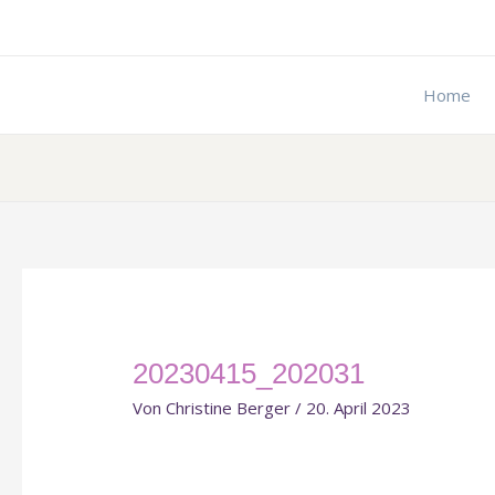
Zum
Inhalt
springen
Home
20230415_202031
Von
Christine Berger
/
20. April 2023