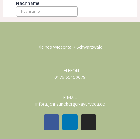
Kleines Wiesental / Schwarzwald
TELEFON
0176 55150679
E-MAIL
info(at)christineberger-ayurveda.de
F
L
I
a
i
n
c
n
s