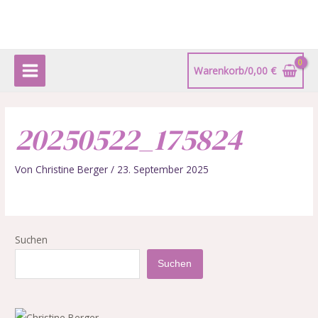
Zum
Main
Inhalt
Menu
springen
Warenkorb/
0,00
€
20250522_175824
Von
Christine Berger
/
23. September 2025
Suchen
Suchen