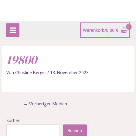
Zum
Beitragsnavigation
Main
Inhalt
Menu
springen
Warenkorb/
0,00
€
19800
Von
Christine Berger
/
13. November 2023
←
Vorheriger Medien
Suchen
Suchen