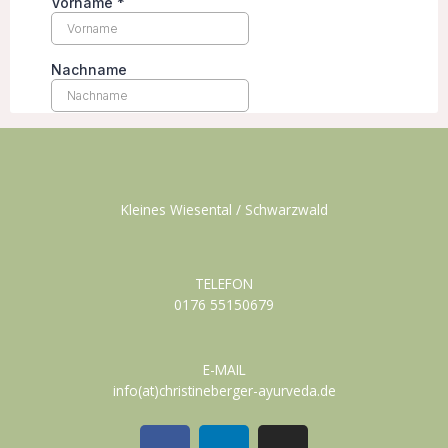
Kleines Wiesental / Schwarzwald
TELEFON
0176 55150679
E-MAIL
info(at)christineberger-ayurveda.de
F
L
I