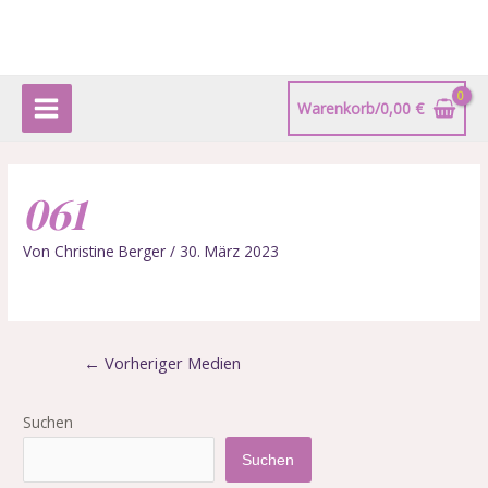
Zum
Beitragsnavigation
Main
Inhalt
springen
Menu
Warenkorb/
0,00
€
061
Von
Christine Berger
/
30. März 2023
←
Vorheriger Medien
Suchen
Suchen