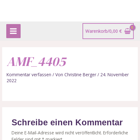
Zum
Main
Inhalt
springen
Menu
Warenkorb/
0,00
€
AMF_4405
Kommentar verfassen
/ Von
Christine Berger
/
24. November
2022
Schreibe einen Kommentar
Deine E-Mail-Adresse wird nicht veröffentlicht.
Erforderliche
Felder sind mit
*
markiert