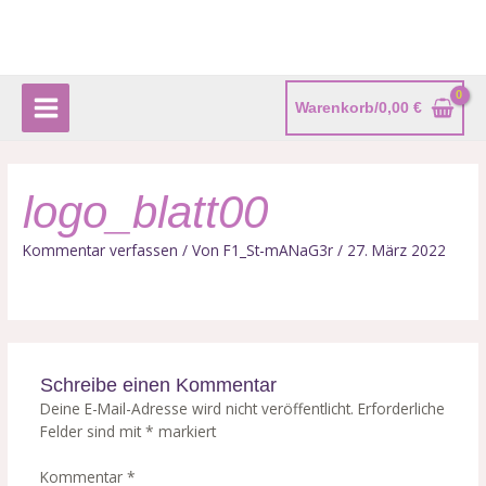
Zum
Main
Inhalt
Menu
springen
Warenkorb/
0,00
€
logo_blatt00
Kommentar verfassen
/ Von
F1_St-mANaG3r
/
27. März 2022
Schreibe einen Kommentar
Deine E-Mail-Adresse wird nicht veröffentlicht.
Erforderliche
Felder sind mit
*
markiert
Kommentar
*