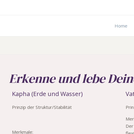
Zum
Inhalt
springen
Home
Erkenne und lebe Dein
Kapha (Erde und Wasser)
Va
Prinzip der Struktur/Stabilität
Pri
Mer
Der 
Merkmale:
fle