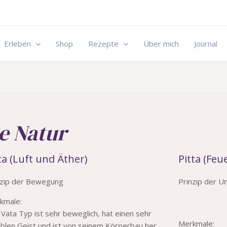
Erleben
Shop
Rezepte
Über mich
Journal
e Natur
ta (Luft und Äther)
Pitta (Fe
nzip der Bewegung
Prinzip der 
kmale:
Vata Typ ist sehr beweglich, hat einen sehr
Merkmale:
xiblen Geist und ist von seinem Körperbau her