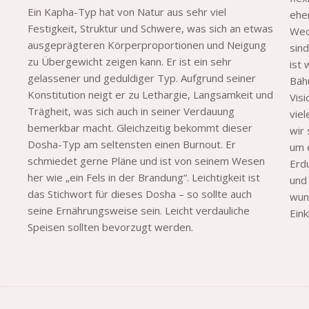
Ein Kapha-Typ hat von Natur aus sehr viel
eher
Festigkeit, Struktur und Schwere, was sich an etwas
Wech
ausgeprägteren Körperproportionen und Neigung
sin
zu Übergewicht zeigen kann. Er ist ein sehr
ist
gelassener und geduldiger Typ. Aufgrund seiner
Bähu
Konstitution neigt er zu Lethargie, Langsamkeit und
Visi
Trägheit, was sich auch in seiner Verdauung
viel
bemerkbar macht. Gleichzeitig bekommt dieser
wir
Dosha-Typ am seltensten einen Burnout. Er
um e
schmiedet gerne Pläne und ist von seinem Wesen
Erd
her wie „ein Fels in der Brandung“. Leichtigkeit ist
und
das Stichwort für dieses Dosha – so sollte auch
wun
seine Ernährungsweise sein. Leicht verdauliche
Eink
Speisen sollten bevorzugt werden.