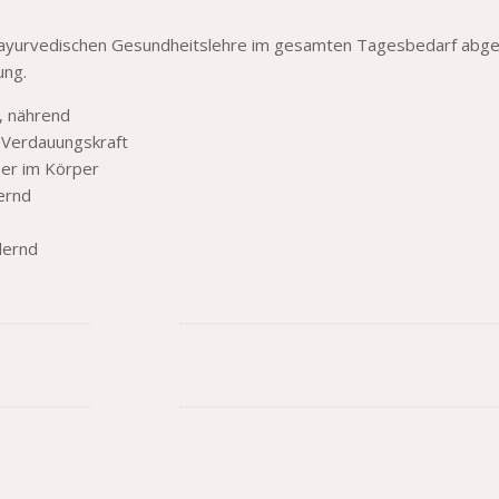
 ayurvedischen Gesundheitslehre im gesamten Tagesbedarf abgede
ung.
, nährend
e Verdauungskraft
ser im Körper
ernd
dernd