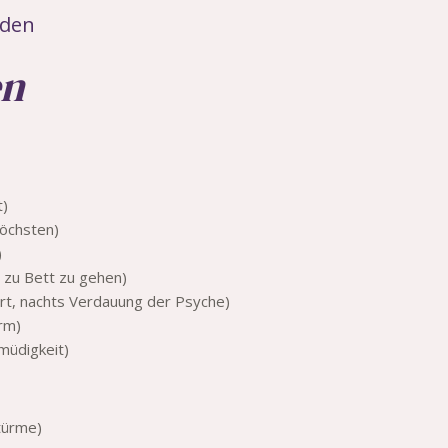
 den
en
t)
Höchsten)
)
 zu Bett zu gehen)
ert, nachts Verdauung der Psyche)
rm)
smüdigkeit)
türme)