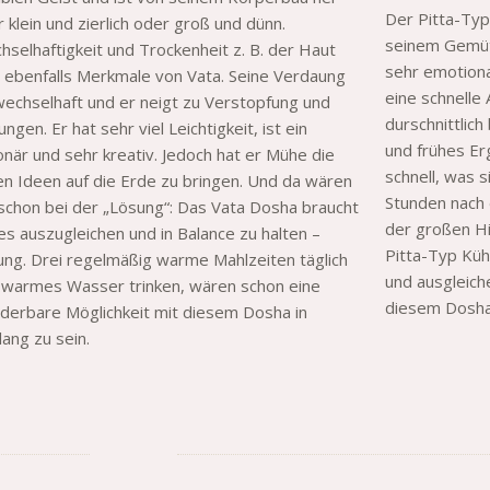
Der Pitta-Typ 
 klein und zierlich oder groß und dünn.
seinem Gemüt 
selhaftigkeit und Trockenheit z. B. der Haut
sehr emotional
d ebenfalls Merkmale von Vata. Seine Verdaung
eine schnelle
 wechselhaft und er neigt zu Verstopfung und
durschnittlich
ngen. Er hat sehr viel Leichtigkeit, ist ein
und frühes Er
onär und sehr kreativ. Jedoch hat er Mühe die
schnell, was 
en Ideen auf die Erde zu bringen. Und da wären
Stunden nach 
 schon bei der „Lösung“: Das Vata Dosha braucht
der großen Hi
s auszugleichen und in Balance zu halten –
Pitta-Typ Küh
ung. Drei regelmäßig warme Mahlzeiten täglich
und ausgleic
 warmes Wasser trinken, wären schon eine
diesem Dosha
derbare Möglichkeit mit diesem Dosha in
lang zu sein.